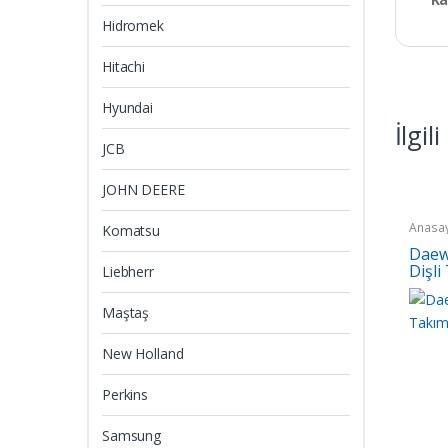
Hidromek
Hitachi
Hyundai
İlgil
JCB
JOHN DEERE
Anasa
Komatsu
Daew
Dişli
Liebherr
Maştaş
New Holland
Perkins
Samsung