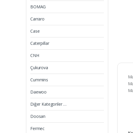
BOMAG
Carraro
Case
Caterpillar
CNH
Çukurova
Ma
Cummins
Ma
Ma
Daewoo
Diğer Kategoriler …
Doosan
Fermec
Ka