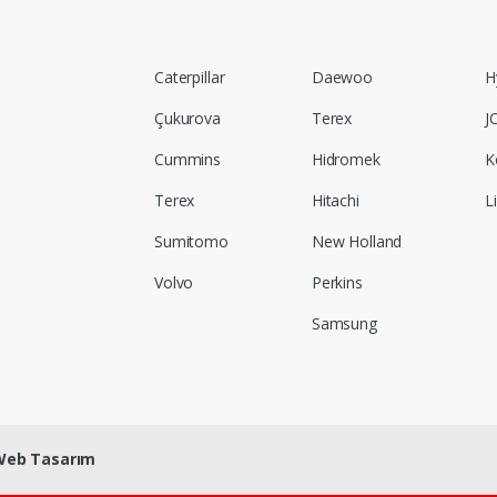
Caterpillar
Daewoo
H
Çukurova
Terex
J
Cummins
Hidromek
K
Terex
Hitachi
L
Sumitomo
New Holland
Volvo
Perkins
Samsung
Web Tasarım