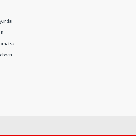
yundai
CB
omatsu
iebherr