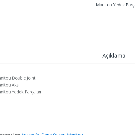
Manitou Yedek Parça
Açıklama
nitou Double Joint
nitou Aks
nitou Yedek Parçaları
tegoriler:
Anasayfa
,
Dana Spicer
,
Manitou