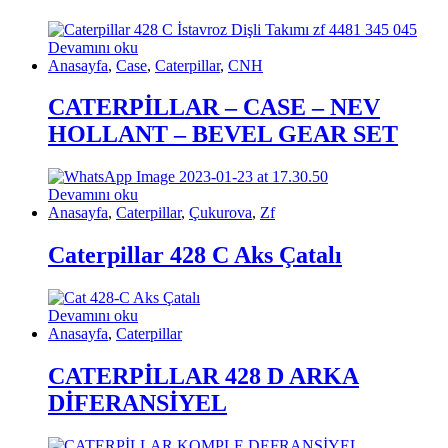
Devamını oku
Anasayfa
,
Case
,
Caterpillar
,
CNH
CATERPİLLAR – CASE – NEV
HOLLANT – BEVEL GEAR SET
Devamını oku
Anasayfa
,
Caterpillar
,
Çukurova
,
Zf
Caterpillar 428 C Aks Çatalı
Devamını oku
Anasayfa
,
Caterpillar
CATERPİLLAR 428 D ARKA
DİFERANSİYEL