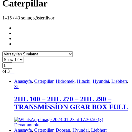
Caterpillar
1–15 / 43 sonuç gösteriliyor
of 3
→
Anasayfa
,
Caterpillar
,
Hidromek
,
Hitachi
,
Hyundai
,
Liebherr
,
Zf
2HL 100 – 2HL 270 – 2HL 290 –
TRANSMİSSİON GEAR BOX FULL
Devamını oku
Anasayfa
,
Caterpillar
,
Doosan
,
Hyundai
,
Liebherr