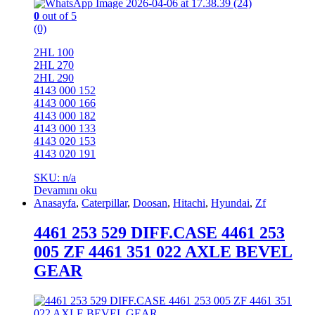
0
out of 5
(0)
2HL 100
2HL 270
2HL 290
4143 000 152
4143 000 166
4143 000 182
4143 000 133
4143 020 153
4143 020 191
SKU: n/a
Devamını oku
Anasayfa
,
Caterpillar
,
Doosan
,
Hitachi
,
Hyundai
,
Zf
4461 253 529 DIFF.CASE 4461 253
005 ZF 4461 351 022 AXLE BEVEL
GEAR