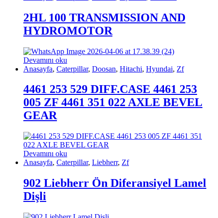
2HL 100 TRANSMISSION AND
HYDROMOTOR
Devamını oku
Anasayfa
,
Caterpillar
,
Doosan
,
Hitachi
,
Hyundai
,
Zf
4461 253 529 DIFF.CASE 4461 253
005 ZF 4461 351 022 AXLE BEVEL
GEAR
Devamını oku
Anasayfa
,
Caterpillar
,
Liebherr
,
Zf
902 Liebherr Ön Diferansiyel Lamel
Dişli