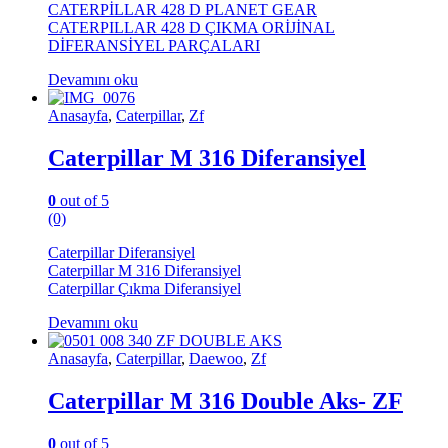
CATERPİLLAR 428 D PLANET GEAR
CATERPILLAR 428 D ÇIKMA ORİJİNAL
DİFERANSİYEL PARÇALARI
Devamını oku
Anasayfa
,
Caterpillar
,
Zf
Caterpillar M 316 Diferansiyel
0
out of 5
(0)
Caterpillar Diferansiyel
Caterpillar M 316 Diferansiyel
Caterpillar Çıkma Diferansiyel
Devamını oku
Anasayfa
,
Caterpillar
,
Daewoo
,
Zf
Caterpillar M 316 Double Aks- ZF
0
out of 5