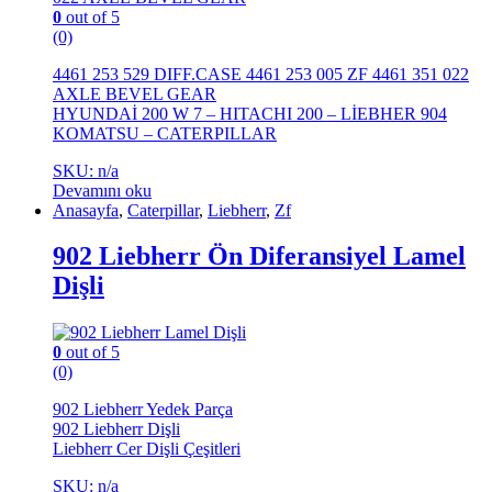
0
out of 5
(0)
4461 253 529 DIFF.CASE 4461 253 005 ZF 4461 351 022
AXLE BEVEL GEAR
HYUNDAİ 200 W 7 – HITACHI 200 – LİEBHER 904
KOMATSU – CATERPILLAR
SKU: n/a
Devamını oku
Anasayfa
,
Caterpillar
,
Liebherr
,
Zf
902 Liebherr Ön Diferansiyel Lamel
Dişli
0
out of 5
(0)
902 Liebherr Yedek Parça
902 Liebherr Dişli
Liebherr Cer Dişli Çeşitleri
SKU: n/a