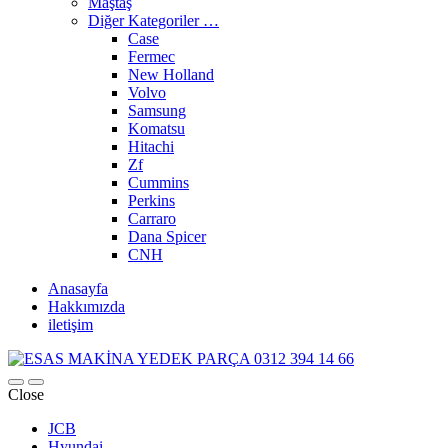
Maştaş
Diğer Kategoriler …
Case
Fermec
New Holland
Volvo
Samsung
Komatsu
Hitachi
Zf
Cummins
Perkins
Carraro
Dana Spicer
CNH
Anasayfa
Hakkımızda
iletişim
Close
JCB
Hyundai