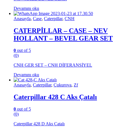
Devamını oku
Anasayfa
,
Case
,
Caterpillar
,
CNH
CATERPİLLAR – CASE – NEV
HOLLANT – BEVEL GEAR SET
0
out of 5
(0)
CNH GER SET – CNH DİFERANSİYEL
Devamını oku
Anasayfa
,
Caterpillar
,
Çukurova
,
Zf
Caterpillar 428 C Aks Çatalı
0
out of 5
(0)
Caterpillar 428 D Aks Çatalı