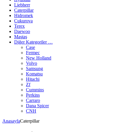
Liebherr
Caterpillar
Hidromek
Çukurova
Terex
Daewoo
Maştaş
Diğer Kategoriler …
Case
Fermec
New Holland
Volvo
Samsung
Komatsu
Hitachi
Zf
Cummins
Perkins
Carraro
Dana Spicer
CNH
Anasayfa
Caterpillar