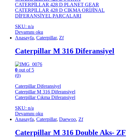
CATERPİLLAR 428 D PLANET GEAR
CATERPILLAR 428 D ÇIKMA ORİJİNAL
DİFERANSİYEL PARÇALARI
SKU: n/a
Devamını oku
Anasayfa
,
Caterpillar
,
Zf
Caterpillar M 316 Diferansiyel
0
out of 5
(0)
Caterpillar Diferansiyel
Caterpillar M 316 Diferansiyel
Caterpillar Çıkma Diferansiyel
SKU: n/a
Devamını oku
Anasayfa
,
Caterpillar
,
Daewoo
,
Zf
Caterpillar M 316 Double Aks- ZF