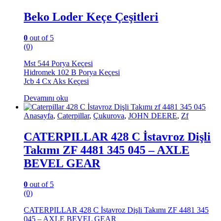
Beko Loder Keçe Çeşitleri
0
out of 5
(0)
Mst 544 Porya Keçesi
Hidromek 102 B Porya Keçesi
Jcb 4 Cx Aks Keçesi
Devamını oku
Anasayfa
,
Caterpillar
,
Çukurova
,
JOHN DEERE
,
Zf
CATERPILLAR 428 C İstavroz Dişli
Takımı ZF 4481 345 045 – AXLE
BEVEL GEAR
0
out of 5
(0)
CATERPILLAR 428 C İstavroz Dişli Takımı ZF 4481 345
045 – AXLE BEVEL GEAR