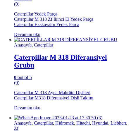
(0)
Caterpillar Yedek Parça
Caterpillar M 318 Zf İkinci El Yedek Parça
Caterpillar Ekskavatör Yedek Parça
Devamını oku
Anasayfa
,
Caterpillar
Caterpillar M 318 Diferansiyel
Grubu
0
out of 5
(0)
Caterpillar M 318 Ayna Mahrütü Dişlileri
Caterpillar M318 Diferansiyel Dişli Takımı
Devamını oku
Anasayfa
,
Caterpillar
,
Hidromek
,
Hitachi
,
Hyundai
,
Liebherr
,
Zf