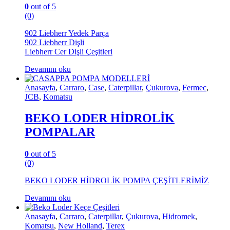
0
out of 5
(0)
902 Liebherr Yedek Parça
902 Liebherr Dişli
Liebherr Cer Dişli Çeşitleri
Devamını oku
Anasayfa
,
Carraro
,
Case
,
Caterpillar
,
Çukurova
,
Fermec
,
JCB
,
Komatsu
BEKO LODER HİDROLİK
POMPALAR
0
out of 5
(0)
BEKO LODER HİDROLİK POMPA ÇEŞİTLERİMİZ
Devamını oku
Anasayfa
,
Carraro
,
Caterpillar
,
Çukurova
,
Hidromek
,
Komatsu
,
New Holland
,
Terex