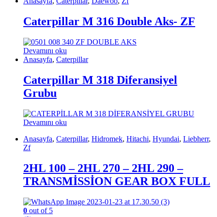
Anasayfa
,
Caterpillar
,
Daewoo
,
Zf
Caterpillar M 316 Double Aks- ZF
Devamını oku
Anasayfa
,
Caterpillar
Caterpillar M 318 Diferansiyel
Grubu
Devamını oku
Anasayfa
,
Caterpillar
,
Hidromek
,
Hitachi
,
Hyundai
,
Liebherr
,
Zf
2HL 100 – 2HL 270 – 2HL 290 –
TRANSMİSSİON GEAR BOX FULL
0
out of 5