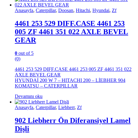
Anasayfa
,
Caterpillar
,
Doosan
,
Hitachi
,
Hyundai
,
Zf
4461 253 529 DIFF.CASE 4461 253
005 ZF 4461 351 022 AXLE BEVEL
GEAR
0
out of 5
(0)
4461 253 529 DIFF.CASE 4461 253 005 ZF 4461 351 022
AXLE BEVEL GEAR
HYUNDAİ 200 W 7 – HITACHI 200 – LİEBHER 904
KOMATSU – CATERPILLAR
Devamını oku
Anasayfa
,
Caterpillar
,
Liebherr
,
Zf
902 Liebherr Ön Diferansiyel Lamel
Dişli