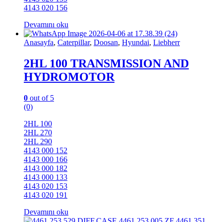
4143 020 156
Devamını oku
Anasayfa
,
Caterpillar
,
Doosan
,
Hyundai
,
Liebherr
2HL 100 TRANSMISSION AND
HYDROMOTOR
0
out of 5
(0)
2HL 100
2HL 270
2HL 290
4143 000 152
4143 000 166
4143 000 182
4143 000 133
4143 020 153
4143 020 191
Devamını oku