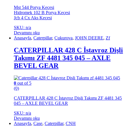
Mst 544 Porya Keçesi
Hidromek 102 B Porya Keçesi
Jcb 4 Cx Aks Keçesi
SKU: n/a
Devamını oku
Anasayfa
,
Caterpillar
,
Çukurova
,
JOHN DEERE
,
Zf
CATERPILLAR 428 C İstavroz Dişli
Takımı ZF 4481 345 045 – AXLE
BEVEL GEAR
0
out of 5
(0)
CATERPILLAR 428 C İstavroz Dişli Takımı ZF 4481 345
045 – AXLE BEVEL GEAR
SKU: n/a
Devamını oku
Anasayfa
,
Case
,
Caterpillar
,
CNH