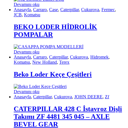
Devamını oku
Anasayfa
,
Carraro
,
Case
,
Caterpillar
,
Çukurova
,
Fermec
,
JCB
,
Komatsu
BEKO LODER HİDROLİK
POMPALAR
Devamını oku
Anasayfa
,
Carraro
,
Caterpillar
,
Çukurova
,
Hidromek
,
Komatsu
,
New Holland
,
Terex
Beko Loder Keçe Çeşitleri
Devamını oku
Anasayfa
,
Caterpillar
,
Çukurova
,
JOHN DEERE
,
Zf
CATERPILLAR 428 C İstavroz Dişli
Takımı ZF 4481 345 045 – AXLE
BEVEL GEAR