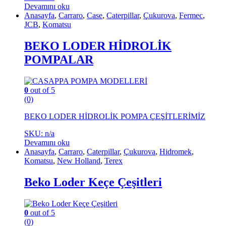
Devamını oku
Anasayfa
,
Carraro
,
Case
,
Caterpillar
,
Çukurova
,
Fermec
,
JCB
,
Komatsu
BEKO LODER HİDROLİK
POMPALAR
0
out of 5
(0)
BEKO LODER HİDROLİK POMPA ÇEŞİTLERİMİZ
SKU: n/a
Devamını oku
Anasayfa
,
Carraro
,
Caterpillar
,
Çukurova
,
Hidromek
,
Komatsu
,
New Holland
,
Terex
Beko Loder Keçe Çeşitleri
0
out of 5
(0)