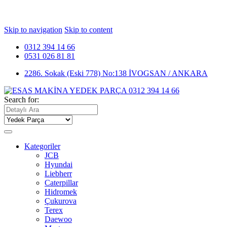
Skip to navigation
Skip to content
0312 394 14 66
0531 026 81 81
2286. Sokak (Eski 778) No:138 İVOGSAN / ANKARA
Search for:
Kategoriler
JCB
Hyundai
Liebherr
Caterpillar
Hidromek
Çukurova
Terex
Daewoo