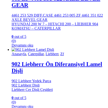
GEAR
4461 253 529 DIFF.CASE 4461 253 005 ZF 4461 351 022
AXLE BEVEL GEAR
HYUNDAİ 200 W 7 – HITACHI 200 – LİEBHER 904
KOMATSU – CATERPILLAR
0
out of 5
(0)
Devamını oku
Anasayfa
,
Caterpillar
,
Liebherr
,
Zf
902 Liebherr Ön Diferansiyel Lamel
Dişli
902 Liebherr Yedek Parça
902 Liebherr Dişli
Liebherr Cer Dişli Çeşitleri
0
out of 5
(0)
Devamını oku