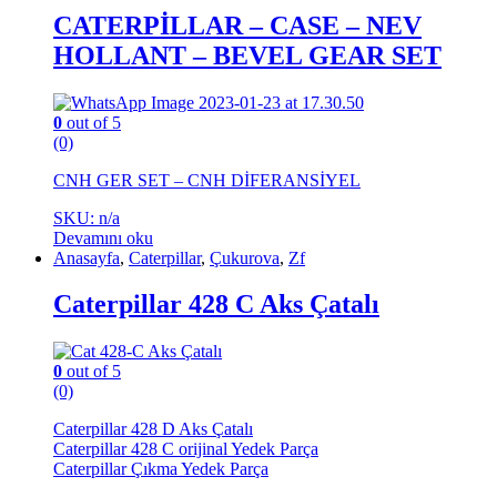
CATERPİLLAR – CASE – NEV
HOLLANT – BEVEL GEAR SET
0
out of 5
(0)
CNH GER SET – CNH DİFERANSİYEL
SKU: n/a
Devamını oku
Anasayfa
,
Caterpillar
,
Çukurova
,
Zf
Caterpillar 428 C Aks Çatalı
0
out of 5
(0)
Caterpillar 428 D Aks Çatalı
Caterpillar 428 C orijinal Yedek Parça
Caterpillar Çıkma Yedek Parça