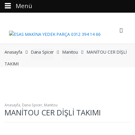
Menü
Skip to navigation
Skip to content
Anasayfa
Dana Spicer
Manitou
MANİTOU CER DİŞLİ
TAKIMI
Anasayfa
,
Dana Spicer
,
Manitou
MANİTOU CER DİŞLİ TAKIMI