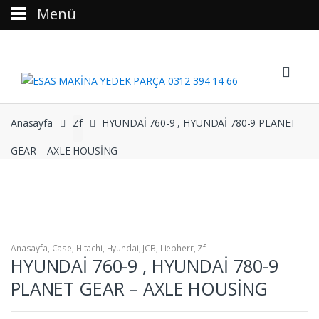
Menü
Skip to navigation
Skip to content
Anasayfa
Zf
HYUNDAİ 760-9 , HYUNDAİ 780-9 PLANET
GEAR – AXLE HOUSİNG
Anasayfa
,
Case
,
Hitachi
,
Hyundai
,
JCB
,
Liebherr
,
Zf
HYUNDAİ 760-9 , HYUNDAİ 780-9
PLANET GEAR – AXLE HOUSİNG