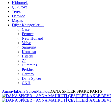
Hidromek
Çukurova
Terex
Daewoo
Maştaş
Diğer Kategoriler …
Case
Fermec
New Holland
Volvo
Samsung
Komatsu
Hitachi
Zf
Cummins
Perkins
Carraro
Dana Spicer
CNH
Anasayfa
Dana Spicer
Manitou
DANA SPİCER SPARE PARTS