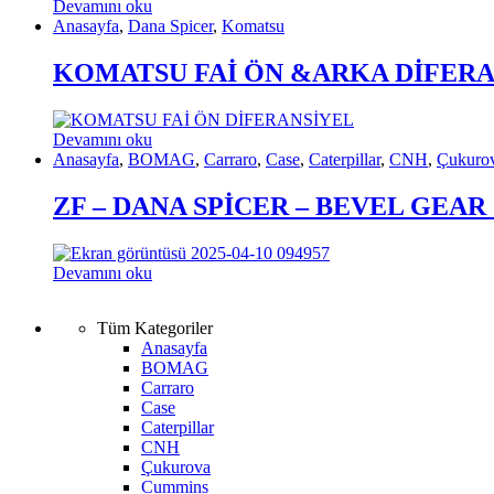
Devamını oku
Anasayfa
,
Dana Spicer
,
Komatsu
KOMATSU FAİ ÖN &ARKA DİFER
Devamını oku
Anasayfa
,
BOMAG
,
Carraro
,
Case
,
Caterpillar
,
CNH
,
Çukuro
ZF – DANA SPİCER – BEVEL GEAR
Devamını oku
Tüm Kategoriler
Anasayfa
BOMAG
Carraro
Case
Caterpillar
CNH
Çukurova
Cummins