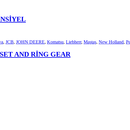
ANSİYEL
va
,
JCB
,
JOHN DEERE
,
Komatsu
,
Liebherr
,
Maştaş
,
New Holland
,
Pe
 SET AND RİNG GEAR