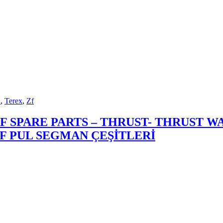
d
,
Terex
,
Zf
79 – ZF SPARE PARTS – THRUST- THRUS
ZF PUL SEGMAN ÇEŞİTLERİ