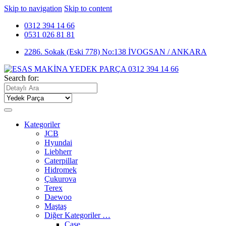
Skip to navigation
Skip to content
0312 394 14 66
0531 026 81 81
2286. Sokak (Eski 778) No:138 İVOGSAN / ANKARA
Search for:
Kategoriler
JCB
Hyundai
Liebherr
Caterpillar
Hidromek
Çukurova
Terex
Daewoo
Maştaş
Diğer Kategoriler …
Case