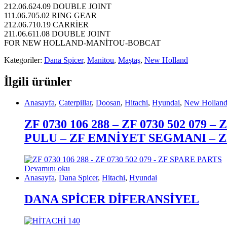
212.06.624.09 DOUBLE JOINT
111.06.705.02 RING GEAR
212.06.710.19 CARRİER
211.06.611.08 DOUBLE JOINT
FOR NEW HOLLAND-MANİTOU-BOBCAT
Kategoriler:
Dana Spicer
,
Manitou
,
Maştaş
,
New Holland
İlgili ürünler
Anasayfa
,
Caterpillar
,
Doosan
,
Hitachi
,
Hyundai
,
New Hollan
ZF 0730 106 288 – ZF 0730 502 0
PULU – ZF EMNİYET SEGMANI – 
Devamını oku
Anasayfa
,
Dana Spicer
,
Hitachi
,
Hyundai
DANA SPİCER DİFERANSİYEL