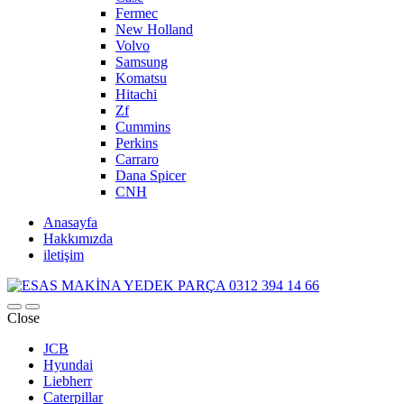
Fermec
New Holland
Volvo
Samsung
Komatsu
Hitachi
Zf
Cummins
Perkins
Carraro
Dana Spicer
CNH
Anasayfa
Hakkımızda
iletişim
Close
JCB
Hyundai
Liebherr
Caterpillar