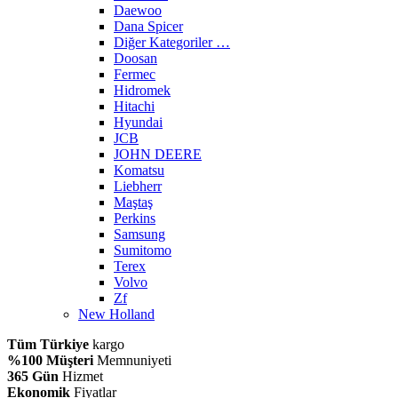
Daewoo
Dana Spicer
Diğer Kategoriler …
Doosan
Fermec
Hidromek
Hitachi
Hyundai
JCB
JOHN DEERE
Komatsu
Liebherr
Maştaş
Perkins
Samsung
Sumitomo
Terex
Volvo
Zf
New Holland
Tüm Türkiye
kargo
%100 Müşteri
Memnuniyeti
365 Gün
Hizmet
Ekonomik
Fiyatlar