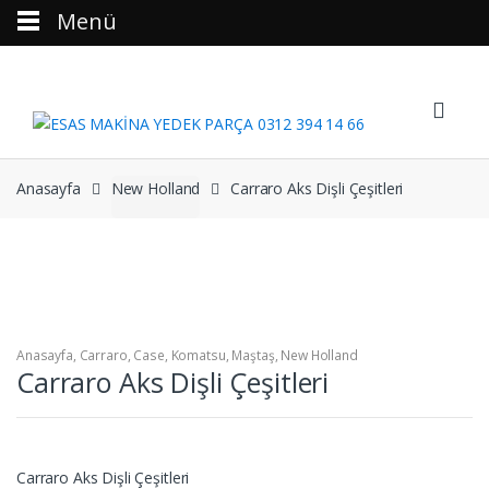
Menü
Skip to navigation
Skip to content
Anasayfa
New Holland
Carraro Aks Dişli Çeşitleri
Anasayfa
,
Carraro
,
Case
,
Komatsu
,
Maştaş
,
New Holland
Carraro Aks Dişli Çeşitleri
Carraro Aks Dişli Çeşitleri