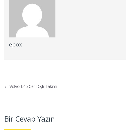
epox
Yazı dolaşımı
←
Volvo L45 Cer Dişli Takımı
Bir Cevap Yazın