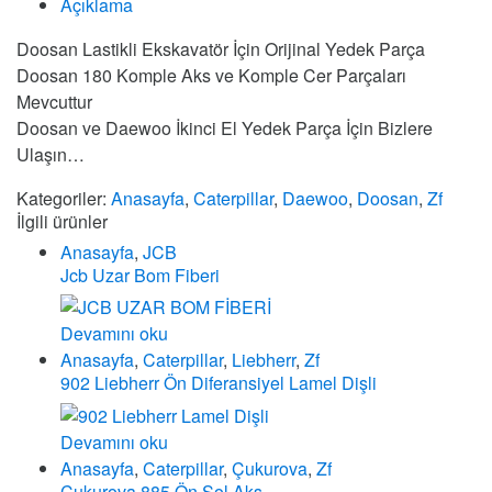
Açıklama
Doosan Lastikli Ekskavatör İçin Orijinal Yedek Parça
Doosan 180 Komple Aks ve Komple Cer Parçaları
Mevcuttur
Doosan ve Daewoo İkinci El Yedek Parça İçin Bizlere
Ulaşın…
Kategoriler:
Anasayfa
,
Caterpillar
,
Daewoo
,
Doosan
,
Zf
İlgili ürünler
Anasayfa
,
JCB
Jcb Uzar Bom Fiberi
Devamını oku
Anasayfa
,
Caterpillar
,
Liebherr
,
Zf
902 Liebherr Ön Diferansiyel Lamel Dişli
Devamını oku
Anasayfa
,
Caterpillar
,
Çukurova
,
Zf
Çukurova 885 Ön Sol Aks