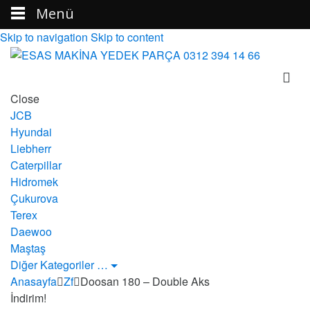
Menü
Skip to navigation
Skip to content
Close
JCB
Hyundai
Liebherr
Caterpillar
Hidromek
Çukurova
Terex
Daewoo
Maştaş
Diğer Kategoriler …
Anasayfa
Zf
Doosan 180 – Double Aks
İndirim!