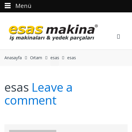
Menü
Skip to navigation
Skip to content
Anasayfa
Ortam
esas
esas
esas
Leave a
comment