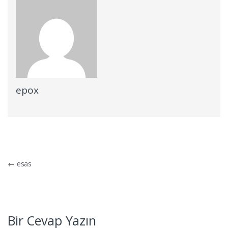
epox
Yazı dolaşımı
←
esas
Bir Cevap Yazın