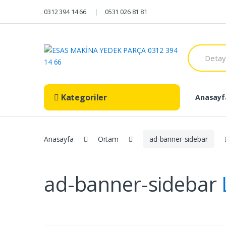
Skip to navigation
Skip to content
0312 394 14 66
0531 026 81 81
S
e
a
r
c
h
Kategoriler
Anasayf
f
o
r
:
Anasayfa
Ortam
ad-banner-sidebar
ad-banner-sidebar