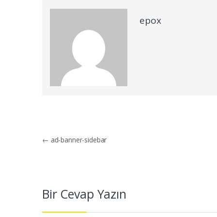
epox
Yazı dolaşımı
←
ad-banner-sidebar
Bir Cevap Yazın