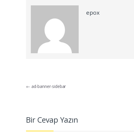
epox
Yazı dolaşımı
←
ad-banner-sidebar
Bir Cevap Yazın